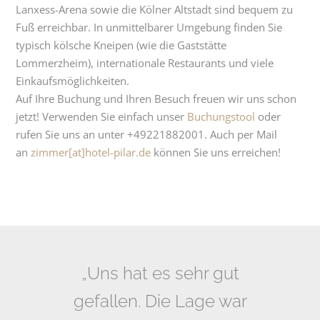
Lanxess-Arena sowie die Kölner Altstadt sind bequem zu
Fuß erreichbar. In unmittelbarer Umgebung finden Sie
JETZT BUCHEN
typisch kölsche Kneipen (wie die Gaststätte
Lommerzheim), internationale Restaurants und viele
Deutsch
Einkaufsmöglichkeiten.
Auf Ihre Buchung und Ihren Besuch freuen wir uns schon
jetzt! Verwenden Sie einfach unser
Buchungstool
oder
rufen Sie uns an unter +49221882001. Auch per Mail
an
zimmer[at]hotel-pilar.de
können Sie uns erreichen!
„Uns hat es sehr gut
„Sehr freundliches
gefallen. Die Lage war
Personal, nahe der