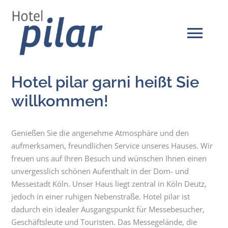
Zum
Inhalt
springen
Tog
Navi
Hotel pilar garni heißt Sie
RESERVIERUNGSANFRAGE
willkommen!
ÜBER UNS
Genießen Sie die angenehme Atmosphäre und den
aufmerksamen, freundlichen Service unseres Hauses. Wir
NEWS
freuen uns auf Ihren Besuch und wünschen Ihnen einen
unvergesslich schönen Aufenthalt in der Dom- und
Messestadt Köln. Unser Haus liegt zentral in Köln Deutz,
UMGEBUNG | LAGE
jedoch in einer ruhigen Nebenstraße. Hotel pilar ist
dadurch ein idealer Ausgangspunkt für Messebesucher,
KONTAKT
Geschäftsleute und Touristen. Das Messegelände, die