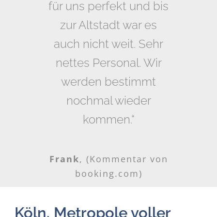
für uns perfekt und bis
Messe und Lanxess-
Arena. Ebenso wenige
zur Altstadt war es
Gehminuten zum Dom,
auch nicht weit. Sehr
nettes Personal. Wir
Hauptbahnhof oder
werden bestimmt
Zentrum.
Wir haben uns sehr
nochmal wieder
wohl gefühlt.“
kommen.“
Deeqiu
Frank
,
(Kommentar von
(Kommentar von
booking.com)
booking.com)
Köln. Metropole voller