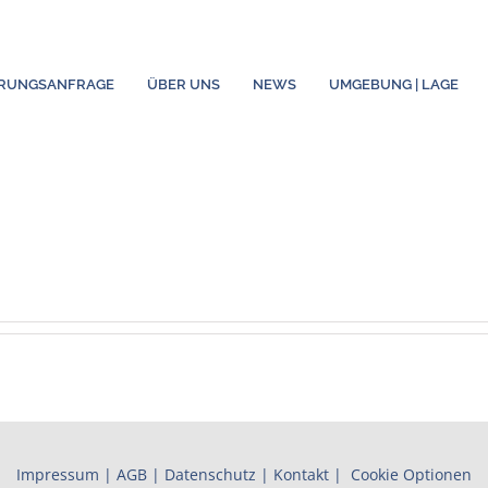
ERUNGSANFRAGE
ÜBER UNS
NEWS
UMGEBUNG | LAGE
Impressum
|
AGB
|
Datenschutz
|
Kontakt
|
Cookie Optionen